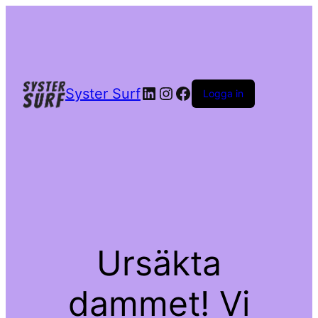
LinkedIn
Instagram
Facebook
Syster Surf
Logga in
Ursäkta
dammet! Vi