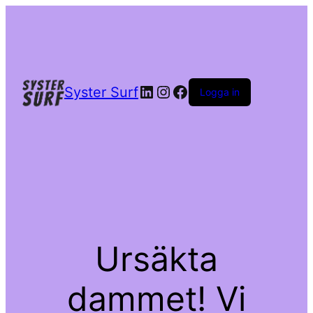
LinkedIn
Instagram
Facebook
Syster Surf
Logga in
Ursäkta
dammet! Vi